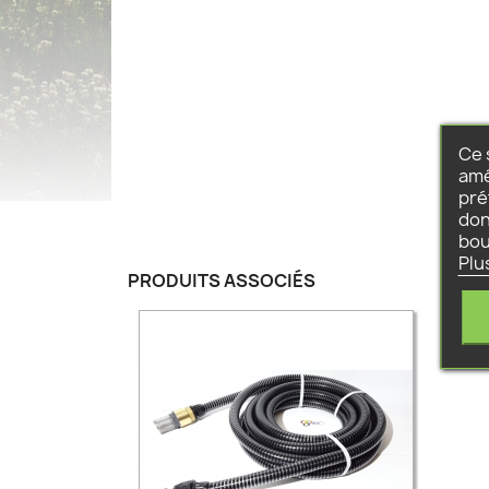
Ce 
amé
pré
don
bou
Plu
PRODUITS ASSOCIÉS