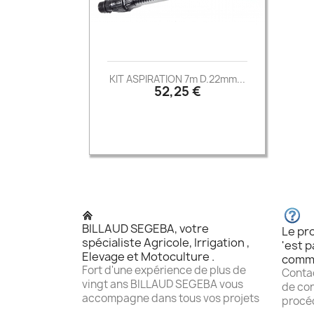
KIT ASPIRATION 7m D.22mm...
Prix
52,25 €

Aperçu rapide
BILLAUD SEGEBA, votre
Le pro
spécialiste Agricole, Irrigation ,
'est p
Elevage et Motoculture .
comm
Fort d'une expérience de plus de
Contac
vingt ans BILLAUD SEGEBA vous
de con
accompagne dans tous vos projets
procéd
.