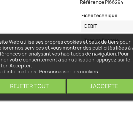
Référence
P|66294
Fiche technique
DEBIT
Tension Energie
site Web utilise ses propres cookies et ceux de tiers pour
liorer nos services et vous montrer des publicités liées à 
férences en analysant vos habitudes de navigation. Pour
TYPE DE POMPE
ner votre consentement à son utilisation, appuyez sur le
ton Accepter.
s d'informations
Personnaliser les cookies
REJETER TOUT
J'ACCEPTE