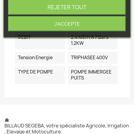
REJETER TOUT
Référence
P|67506
J'ACCEPTE
Fiche technique
DEBIT
2.4 M3/h A 7 Bars
1.2KW
Tension Energie
TRIPHASEE 400V
TYPE DE POMPE
POMPE IMMERGEE
PUITS
BILLAUD SEGEBA, votre spécialiste Agricole, Irrigation
, Elevage et Motoculture .