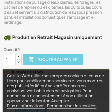
installations de puisage d’eaux claires, les forages, les
bâches de reprise ou les citernes, les puits ou les cours
d’eau et servent à la distribution de l’eau sous pression
dans les installations domestiques, l’arrosage et le
jardinage.
_
Produit en Retrait Magasin uniquement
Quantité

AJOUTER AU PANIER

Rupture de stock
Ce site Web utilise ses propres cookies et ceux de
tiers pour améliorer nos services et vous montrer
des publicités liées à vos préférences en
Partager
analysant vos habitudes de navigation. Pour
donner votre consentement à son utilisation,
appuyez sur le bouton Accepter.
Plus d'informations
Personnaliser les cookies
Détails du produit