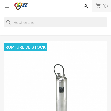
shopping_cart


(0)
search
RUPTURE DE STOCK