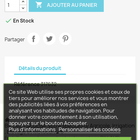

AJOUTER AU PANIER

En Stock
Partager
Détails du produit
Référence
317632
Ce site Web utilise ses propres cookies et ceux de
tiers pour améliorer nos services et vous montrer
des publicités liées à vos préférences en
analysant vos habitudes de navigation. Pour
donner votre consentement à son utilisation,
appuyez sur le bouton Accepter.
BILLAUD SEGEBA, votre spécialiste Agricole, Irrigation
Plus d'informations
Personnaliser les cookies
, Elevage et Motoculture .
Fort d'une expérience de plus de vingt ans BILLAUD