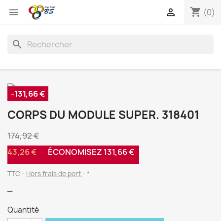
shopping_cart


(0)
search
-131,66 €
CORPS DU MODULE SUPER. 318401
174,92 €
43,26 €
ÉCONOMISEZ 131,66 €
TTC
Hors frais de port
*
_
Quantité