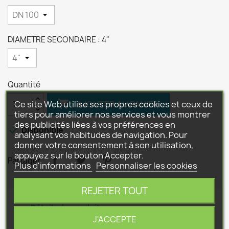
DIAMETRE SECONDAIRE : 4"
Quantité

Ce site Web utilise ses propres cookies et ceux de
AJOUTER AU PANIER
tiers pour améliorer nos services et vous montrer
des publicités liées à vos préférences en

Disponible
analysant vos habitudes de navigation. Pour
donner votre consentement à son utilisation,
appuyez sur le bouton Accepter.
Partager
Plus d'informations
Personnaliser les cookies
REJETER TOUT
Détails du produit
J'ACCEPTE