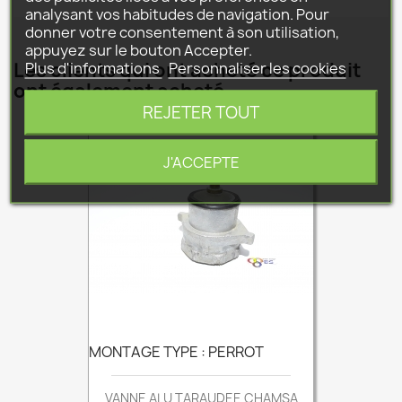
analysant vos habitudes de navigation. Pour
donner votre consentement à son utilisation,
appuyez sur le bouton Accepter.
Les clients qui ont acheté ce produit
Plus d'informations
Personnaliser les cookies
ont également acheté...
REJETER TOUT
J'ACCEPTE
MONTAGE TYPE : PERROT
VANNE ALU TARAUDEE CHAMSA