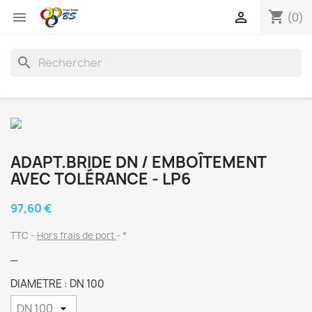
shopping_cart


(0)
search
ADAPT.BRIDE DN / EMBOÎTEMENT
AVEC TOLÉRANCE - LP6
97,60 €
TTC
Hors frais de port
*
_
DIAMETRE : DN 100