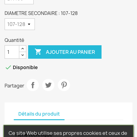
DIAMETRE SECONDAIRE : 107-128
Quantité

AJOUTER AU PANIER

Disponible
Partager
Détails du produit
Ce site Web utilise ses propres cookies et ceux de
Fiche technique