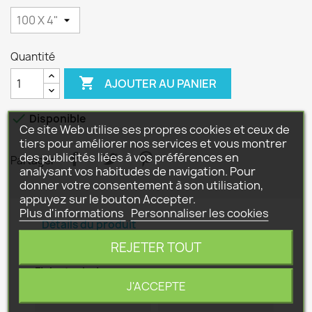
Quantité

AJOUTER AU PANIER

Disponible
Ce site Web utilise ses propres cookies et ceux de
tiers pour améliorer nos services et vous montrer
des publicités liées à vos préférences en
Partager
analysant vos habitudes de navigation. Pour
donner votre consentement à son utilisation,
appuyez sur le bouton Accepter.
Plus d'informations
Personnaliser les cookies
Détails du produit
REJETER TOUT
Fiche technique
J'ACCEPTE
MONTAGE TYPE
ROTO