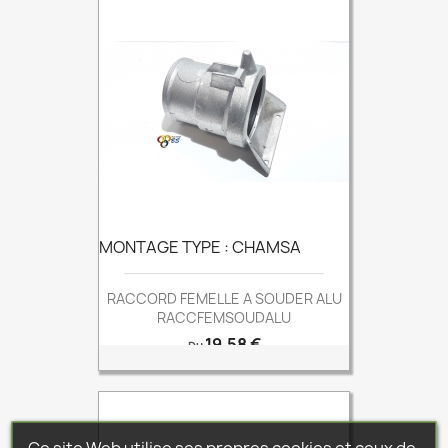
MONTAGE TYPE : CHAMSA
RACCORD FEMELLE A SOUDER ALU
RACCFEMSOUDALU
Prix
19,58 €
Du
Ce site Web utilise ses propres cookies et ceux de