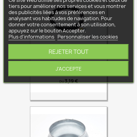
tiers pour améliorer nos services et vous montrer
des publicités liées à vos préférences en
analysant vos habitudes de navigation. Pour
donner votre consentement à son utilisation,
appuyez sur le bouton Accepter.
Plus d'informations
Personnaliser les cookies
REJETER TOUT
JOINT BAUER S4
J'ACCEPTE
S4JOINT
Prix
3,19 €
Du