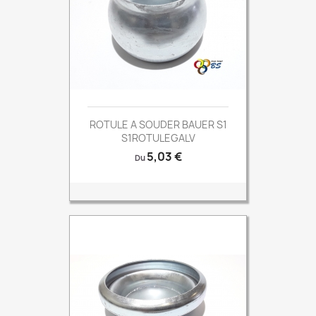
ROTULE A SOUDER BAUER S1
S1ROTULEGALV
Prix
5,03 €
Du