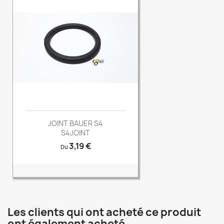
JOINT BAUER S4
S4JOINT
Prix
3,19 €
Du
Les clients qui ont acheté ce produit
ont également acheté...