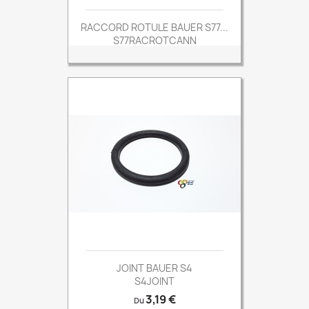
RACCORD ROTULE BAUER S77...
S77RACROTCANN
Prix
12,12 €
Du
JOINT BAUER S4
S4JOINT
Prix
3,19 €
Du