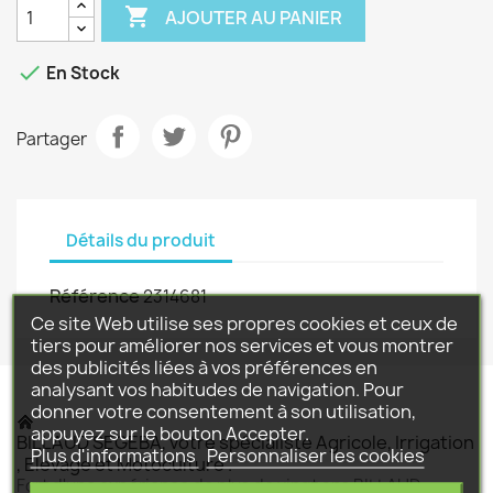

AJOUTER AU PANIER

En Stock
Partager
Détails du produit
Référence
2314681
Ce site Web utilise ses propres cookies et ceux de
tiers pour améliorer nos services et vous montrer
des publicités liées à vos préférences en
analysant vos habitudes de navigation. Pour
donner votre consentement à son utilisation,
appuyez sur le bouton Accepter.
BILLAUD SEGEBA, votre spécialiste Agricole, Irrigation
Plus d'informations
Personnaliser les cookies
, Elevage et Motoculture .
Fort d'une expérience de plus de vingt ans BILLAUD