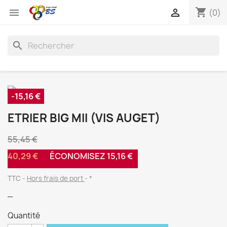
shopping_cart


(0)
search
-15,16 €
ETRIER BIG MII (VIS AUGET)
55,45 €
40,29 €
ÉCONOMISEZ 15,16 €
TTC
Hors frais de port
*
_
Quantité