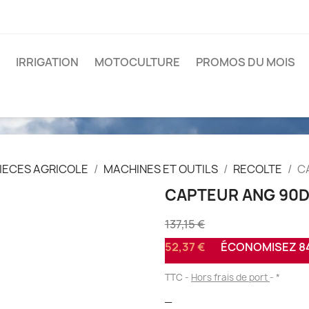
IRRIGATION
MOTOCULTURE
PROMOS DU MOIS
IECES AGRICOLE
MACHINES ET OUTILS
RECOLTE
C
CAPTEUR ANG 90DE
137,15 €
52,37 €
ÉCONOMISEZ 84
TTC
Hors frais de port
*
_