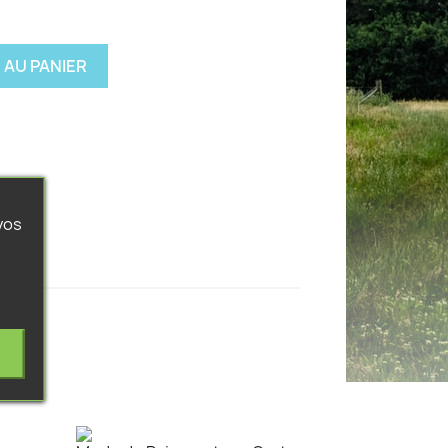
 AU PANIER
vos