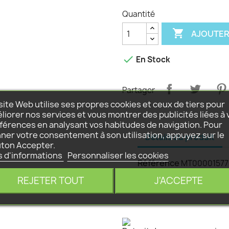
Quantité

AJOUTER

En Stock
Partager
site Web utilise ses propres cookies et ceux de tiers pour
liorer nos services et vous montrer des publicités liées à 
férences en analysant vos habitudes de navigation. Pour
ner votre consentement à son utilisation, appuyez sur le
Détails du produit
ton Accepter.
s d'informations
Personnaliser les cookies
Référence
MT00001577
REJETER TOUT
J'ACCEPTE