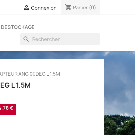
shopping_cart

Panier
(0)
Connexion
DESTOCKAGE
search
APTEUR ANG 90DEG L 1.5M
G L 1.5M
,78 €