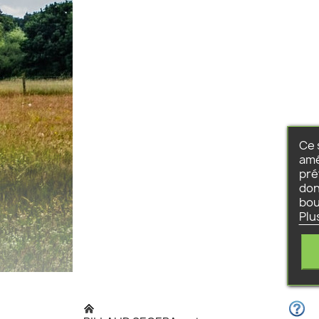
Ce 
amé
pré
don
bou
Plu