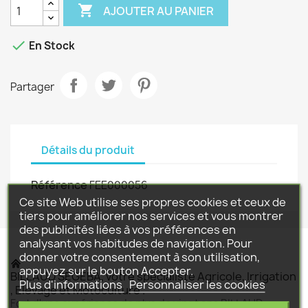

AJOUTER AU PANIER

En Stock
Partager
Détails du produit
Référence
FEE000056
Ce site Web utilise ses propres cookies et ceux de
tiers pour améliorer nos services et vous montrer
des publicités liées à vos préférences en
analysant vos habitudes de navigation. Pour
donner votre consentement à son utilisation,
appuyez sur le bouton Accepter.
BILLAUD SEGEBA, votre spécialiste Agricole, Irrigation
Plus d'informations
Personnaliser les cookies
, Elevage et Motoculture .
Fort d'une expérience de plus de vingt ans BILLAUD