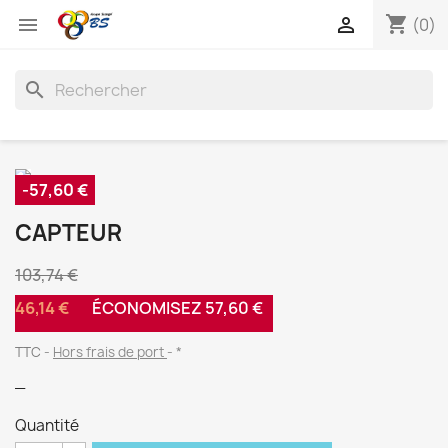
shopping_cart


(0)
search
-57,60 €
CAPTEUR
103,74 €
46,14 €
ÉCONOMISEZ 57,60 €
TTC
Hors frais de port
*
_
Quantité