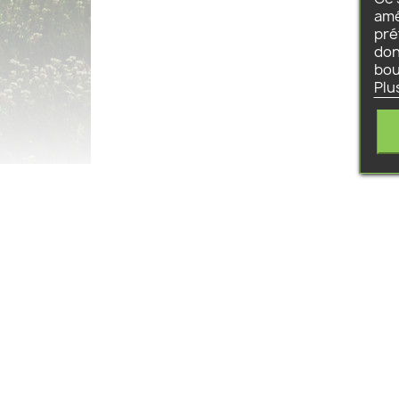
amé
pré
don
bou
Plu