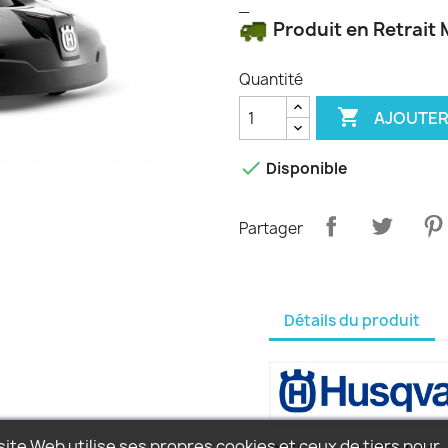
_
Produit en Retrait
Quantité

AJOUTER

Disponible
Partager
Détails du produit
site Web utilise ses propres cookies et ceux de tiers pour