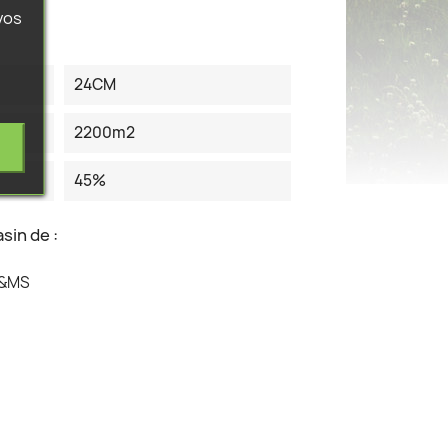
vos
24CM
2200m2
45%
sin de :
A&MS