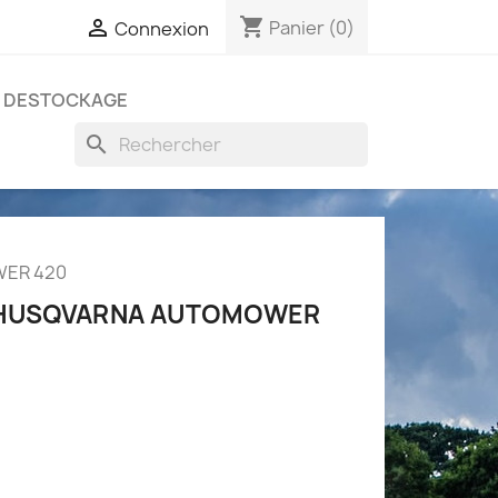
shopping_cart

Panier
(0)
Connexion
DESTOCKAGE
search
ER 420
 HUSQVARNA AUTOMOWER