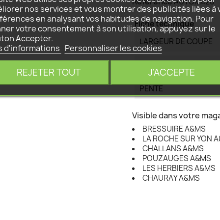
Référence
AUTOM420
liorer nos services et vous montrer des publicités liées à 
férences en analysant vos habitudes de navigation. Pour
Fiche technique
ner votre consentement à son utilisation, appuyez sur le
ton Accepter.
LARGEUR DE COUPE
s d'informations
Personnaliser les cookies
SURFACE MAXI
REJETER TOUT
J'ACCEPTE
PENTE
Visible dans votre maga
BRESSUIRE A&MS
LA ROCHE SUR YON 
CHALLANS A&MS
POUZAUGES A&MS
LES HERBIERS A&MS
CHAURAY A&MS