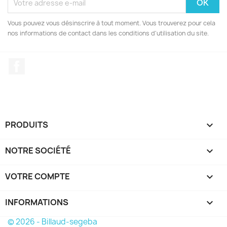
Vous pouvez vous désinscrire à tout moment. Vous trouverez pour cela
nos informations de contact dans les conditions d'utilisation du site.
Facebook
PRODUITS

NOTRE SOCIÉTÉ

VOTRE COMPTE

INFORMATIONS
keyboard_arrow_down
© 2026 - Billaud-segeba