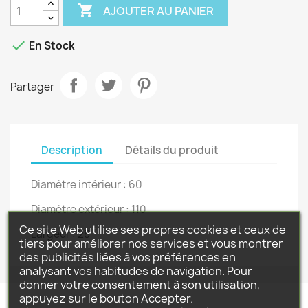

AJOUTER AU PANIER

En Stock
Partager
Description
Détails du produit
Diamètre intérieur : 60
Diamètre extérieur : 110
Ce site Web utilise ses propres cookies et ceux de
Largeur : 28
tiers pour améliorer nos services et vous montrer
des publicités liées à vos préférences en
analysant vos habitudes de navigation. Pour
donner votre consentement à son utilisation,
appuyez sur le bouton Accepter.