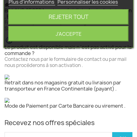
Plus d'informations
Personnaliser les cookies
BILLAUD SEGEBA, votre spécialiste Agricole, Irrigation
REJETER TOUT
, Elevage et Motoculture .
Fort d'une expérience de plus de vingt ans BILLAUD
SEGEBA vous accompagne dans tous vos projets .
J'ACCEPTE
Le produit est disponible mais n 'est pas activé pour la
commande ?
Contactez nous par le formulaire de contact ou par mail
nous procéderons à son activation .
Retrait dans nos magasins gratuit ou livraison par
transporteur en France Continentale (payant) .
Mode de Paiement par Carte Bancaire ou virement .
Recevez nos offres spéciales