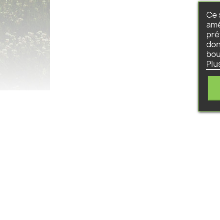
Ce 
amé
pré
don
bou
Plu