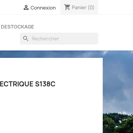
shopping_cart

Panier
(0)
Connexion
DESTOCKAGE
search
LECTRIQUE S138C