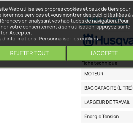
site Web utilise ses propres cookies et ceux de tiers pour
liorer nos services et vous montrer des publicités liées à 
Détails du produit
férences en analysant vos habitudes de navigation. Pour
ner votre consentement à son utilisation, appuyez sur le
ton Accepter.
s d'informations
Personnaliser les cookies
REJETER TOUT
J'ACCEPTE
Fiche technique
MOTEUR
BAC CAPACITE (LITRE)
LARGEUR DE TRAVAIL
Energie Tension