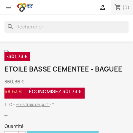
shopping_cart


(0)
search
-301,73 €
ETOILE BASSE CEMENTEE - BAGUEE
360,36 €
58,63 €
ÉCONOMISEZ 301,73 €
TTC
Hors frais de port
*
_
Quantité