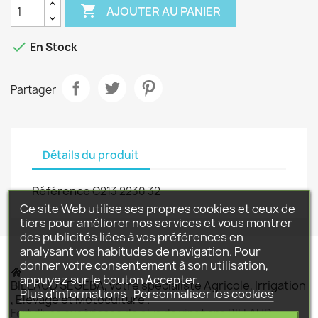

AJOUTER AU PANIER

En Stock
Partager
Détails du produit
Référence
C213 2230 32
Ce site Web utilise ses propres cookies et ceux de
tiers pour améliorer nos services et vous montrer
des publicités liées à vos préférences en
analysant vos habitudes de navigation. Pour
donner votre consentement à son utilisation,
appuyez sur le bouton Accepter.
BILLAUD SEGEBA, votre spécialiste Agricole, Irrigation
Plus d'informations
Personnaliser les cookies
, Elevage et Motoculture .
Fort d'une expérience de plus de vingt ans BILLAUD