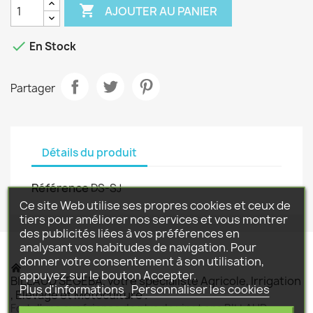

AJOUTER AU PANIER

En Stock
Partager
Détails du produit
Référence
DS-SJ
Ce site Web utilise ses propres cookies et ceux de
tiers pour améliorer nos services et vous montrer
des publicités liées à vos préférences en
analysant vos habitudes de navigation. Pour
donner votre consentement à son utilisation,
appuyez sur le bouton Accepter.
BILLAUD SEGEBA, votre spécialiste Agricole, Irrigation
Plus d'informations
Personnaliser les cookies
, Elevage et Motoculture .
Fort d'une expérience de plus de vingt ans BILLAUD