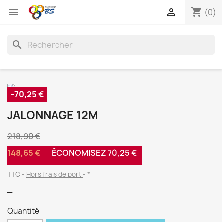
shopping_cart


(0)
search
-70,25 €
JALONNAGE 12M
218,90 €
148,65 €
ÉCONOMISEZ 70,25 €
TTC
Hors frais de port
*
_
Quantité