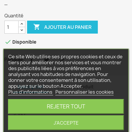
_
Quantité

AJOUTER AU PANIER

Disponible
Ce site Web utilise ses propres cookies et ceux de
Partager
tiers pour améliorer nos services et vous montrer
des publicités liées à vos préférences en
analysant vos habitudes de navigation. Pour
donner votre consentement à son utilisation,
appuyez sur le bouton Accepter.
Description
Détails du produit
Plus d'informations
Personnaliser les cookies
L x H x P = 101 x 120 x 70mm
REJETER TOUT
9-32V
J'ACCEPTE
T°C d'utilisation -40 +105°C