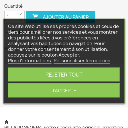
Quantité

AJOUTER AU PANIER
Ce site Web utilise ses propres cookies et ceux de

Disponible
tiers pour améliorer nos services et vous montrer
des publicités liées à vos préférences en
analysant vos habitudes de navigation. Pour
Partager
donner votre consentement à son utilisation,
appuyez sur le bouton Accepter.
Plus d'informations
Personnaliser les cookies
REJETER TOUT
Détails du produit
Référence
P|337229
J'ACCEPTE
BILLAUD SEGEBA, votre spécialiste Agricole, Irrigation