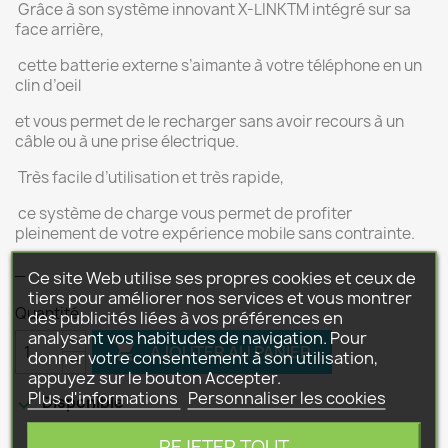
Grâce à son système innovant X-LINKTM intégré sur sa
face arrière,
cette batterie externe s’aimante à votre téléphone en un
clin d’oeil
et vous permet de le recharger sans avoir recours à un
câble ou à une prise électrique.
Très facile d’utilisation et très rapide,
ce système de charge vous permet de profiter
pleinement de votre expérience mobile sans contrainte.
_
Ce site Web utilise ses propres cookies et ceux de
tiers pour améliorer nos services et vous montrer
Quantité
des publicités liées à vos préférences en
analysant vos habitudes de navigation. Pour

AJOUTER AU PANIER
donner votre consentement à son utilisation,
appuyez sur le bouton Accepter.
Plus d'informations
Personnaliser les cookies

Disponible
REJETER TOUT