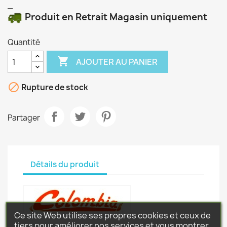
_
Produit en Retrait Magasin uniquement
Quantité

AJOUTER AU PANIER

Rupture de stock
Partager
Détails du produit
Ce site Web utilise ses propres cookies et ceux de
tiers pour améliorer nos services et vous montrer