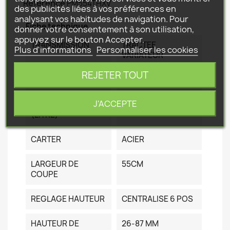
Référence
PM554THXV
des publicités liées à vos préférences en
analysant vos habitudes de navigation. Pour
Fiche technique
donner votre consentement à son utilisation,
appuyez sur le bouton Accepter.
TRANSMISSION
TRACTEE
Plus d'informations
Personnaliser les cookies
VARIATEUR
REJETER TOUT
MOTEUR
HONDA 163CC
J'ACCEPTE
BAC CAPACITE
70L
(LITRE)
CARTER
ACIER
LARGEUR DE
55CM
COUPE
REGLAGE HAUTEUR
CENTRALISE 6 POS
HAUTEUR DE
26-87 MM