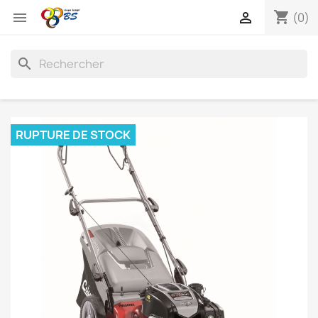
shopping_cart


(0)
search
RUPTURE DE STOCK