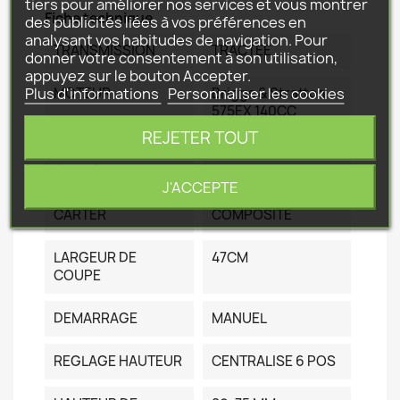
tiers pour améliorer nos services et vous montrer
Fiche technique
des publicités liées à vos préférences en
analysant vos habitudes de navigation. Pour
TRANSMISSION
TRACTEE
donner votre consentement à son utilisation,
appuyez sur le bouton Accepter.
Plus d'informations
Personnaliser les cookies
MOTEUR
Briggs & Stratton
575EX 140CC
REJETER TOUT
BAC CAPACITE
55L
(LITRE)
J'ACCEPTE
CARTER
COMPOSITE
LARGEUR DE
47CM
COUPE
DEMARRAGE
MANUEL
REGLAGE HAUTEUR
CENTRALISE 6 POS