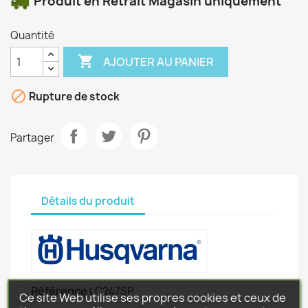
Produit en Retrait Magasin uniquement
Quantité

AJOUTER AU PANIER

Rupture de stock
Partager
Détails du produit
Référence
LC247SP
Ce site Web utilise ses propres cookies et ceux de