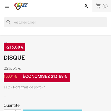
shopping_cart


(0)
search
-213,68 €
DISQUE
226,69 €
13,01 €
ÉCONOMISEZ 213,68 €
TTC
Hors frais de port
*
_
Quantité