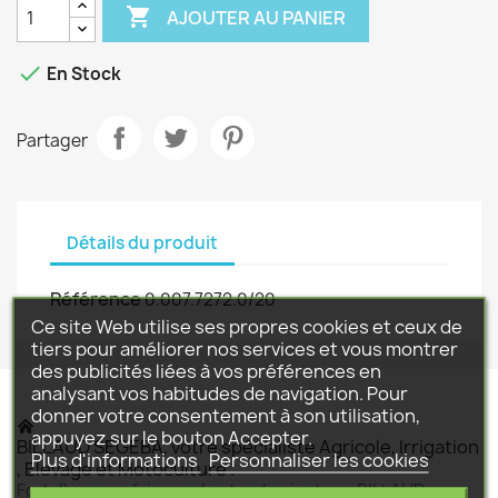

AJOUTER AU PANIER

En Stock
Partager
Détails du produit
Référence
0.007.7272.0/20
Ce site Web utilise ses propres cookies et ceux de
tiers pour améliorer nos services et vous montrer
des publicités liées à vos préférences en
analysant vos habitudes de navigation. Pour
donner votre consentement à son utilisation,
appuyez sur le bouton Accepter.
BILLAUD SEGEBA, votre spécialiste Agricole, Irrigation
Plus d'informations
Personnaliser les cookies
, Elevage et Motoculture .
Fort d'une expérience de plus de vingt ans BILLAUD