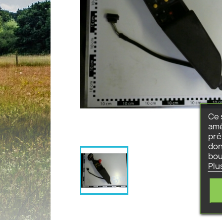
Ce 
amé
pré
don
bou
Plu