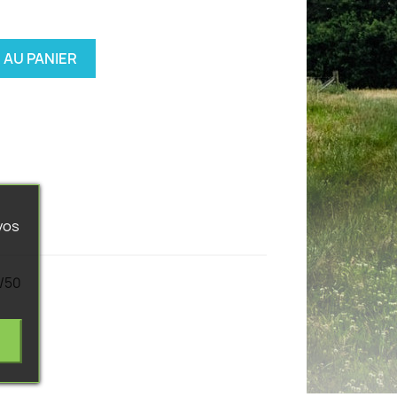
 AU PANIER
vos
4/50