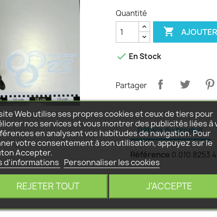
Quantité

AJOUTER

En Stock
Partager
site Web utilise ses propres cookies et ceux de tiers pour
liorer nos services et vous montrer des publicités liées à 
Détails du produit
férences en analysant vos habitudes de navigation. Pour
ner votre consentement à son utilisation, appuyez sur le
ton Accepter.
Référence
0.010.8253.
s d'informations
Personnaliser les cookies
REJETER TOUT
J'ACCEPTE