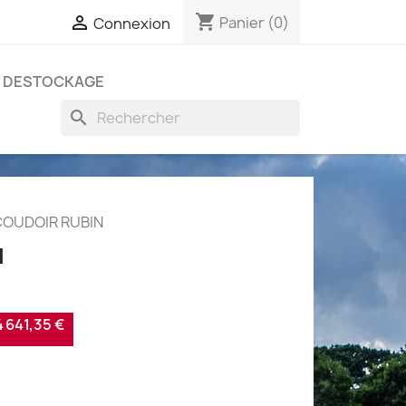
shopping_cart

Panier
(0)
Connexion
DESTOCKAGE
search
OUDOIR RUBIN
N
641,35 €