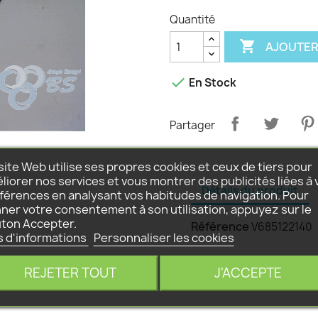
Quantité

AJOUTER

En Stock
Partager
site Web utilise ses propres cookies et ceux de tiers pour
liorer nos services et vous montrer des publicités liées à 
Détails du produit
férences en analysant vos habitudes de navigation. Pour
ner votre consentement à son utilisation, appuyez sur le
ton Accepter.
Référence
V685122140
s d'informations
Personnaliser les cookies
REJETER TOUT
J'ACCEPTE