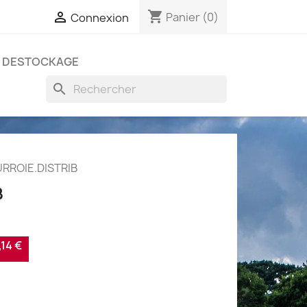
shopping_cart

Panier
(0)
Connexion
DESTOCKAGE
search
RROIE.DISTRIB
B
14 €