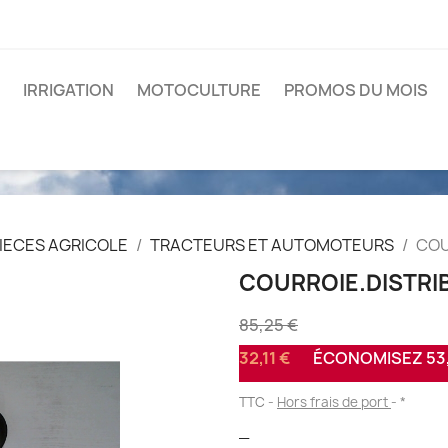
IRRIGATION
MOTOCULTURE
PROMOS DU MOIS
IECES AGRICOLE
TRACTEURS ET AUTOMOTEURS
COU
COURROIE.DISTRI
85,25 €
32,11 €
ÉCONOMISEZ 53,
TTC
Hors frais de port
*
_