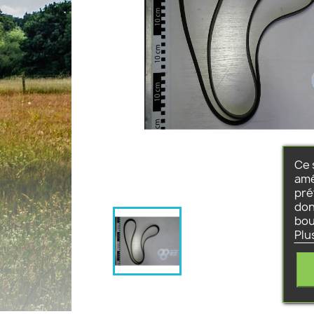
Ce 
amé
pré
don
bou
Plu