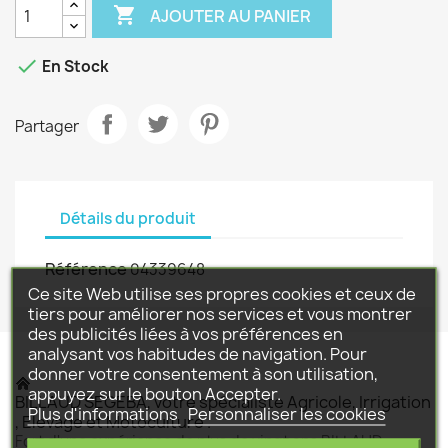

AJOUTER AU PANIER

En Stock
Partager
Détails du produit
Référence
04339648
Ce site Web utilise ses propres cookies et ceux de
tiers pour améliorer nos services et vous montrer
des publicités liées à vos préférences en
analysant vos habitudes de navigation. Pour
donner votre consentement à son utilisation,
appuyez sur le bouton Accepter.
BILLAUD SEGEBA, votre spécialiste Agricole, Irrigation
Plus d'informations
Personnaliser les cookies
, Elevage et Motoculture .
Fort d'une expérience de plus de vingt ans BILLAUD