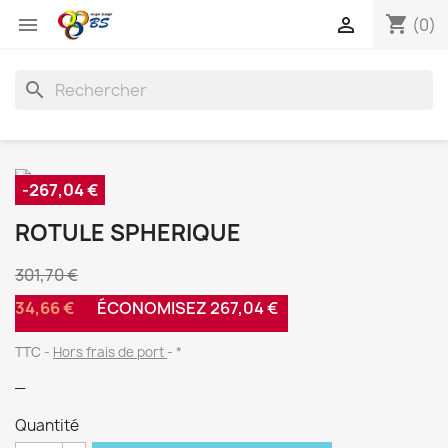
shopping_cart


(0)
search
-267,04 €
ROTULE SPHERIQUE
301,70 €
34,66 €
ÉCONOMISEZ 267,04 €
TTC
Hors frais de port
*
_
Quantité