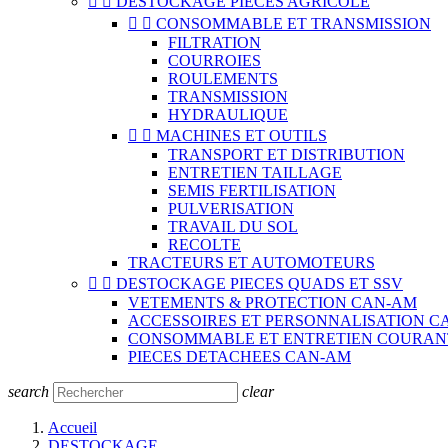


DESTOCKAGE PIECES AGRICOLE


CONSOMMABLE ET TRANSMISSION
FILTRATION
COURROIES
ROULEMENTS
TRANSMISSION
HYDRAULIQUE


MACHINES ET OUTILS
TRANSPORT ET DISTRIBUTION
ENTRETIEN TAILLAGE
SEMIS FERTILISATION
PULVERISATION
TRAVAIL DU SOL
RECOLTE
TRACTEURS ET AUTOMOTEURS


DESTOCKAGE PIECES QUADS ET SSV
VETEMENTS & PROTECTION CAN-AM
ACCESSOIRES ET PERSONNALISATION C
CONSOMMABLE ET ENTRETIEN COURAN
PIECES DETACHEES CAN-AM
search
clear
Accueil
DESTOCKAGE