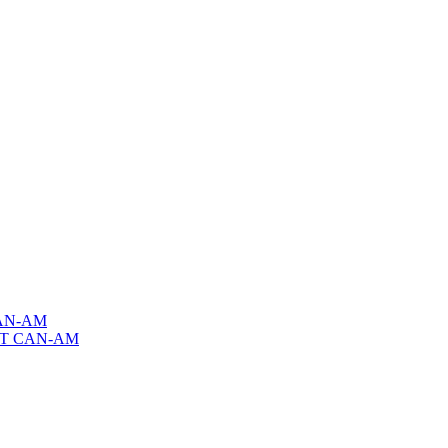
AN-AM
T CAN-AM