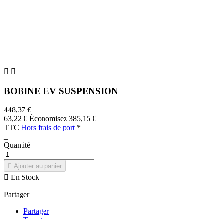


BOBINE EV SUSPENSION
448,37 €
63,22 €
Économisez 385,15 €
TTC
Hors frais de port
*
_
Quantité

Ajouter au panier

En Stock
Partager
Partager