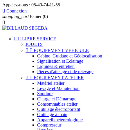
Appelez-nous :
05-49-74-11-55

Connexion
shopping_cart
Panier
(0)



LIBRE SERVICE
JOUETS


EQUIPEMENT VEHICULE
Cabine ,Guidage et Géolocalisation
Signalisation et Eclairage
Liquides & entretien
Pièces d'attelage et de relevage


EQUIPEMENT ATELIER
Matériel atelier
Levage et Manutention
Soudure
Charge et Démarrage
Consommables atelier
Outillage électroportatif
Outillage à main
Appareil météorologique
Compresseur