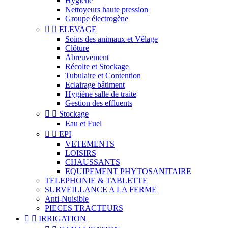
Hygiène
Nettoyeurs haute pression
Groupe électrogène


ELEVAGE
Soins des animaux et Vêlage
Clôture
Abreuvement
Récolte et Stockage
Tubulaire et Contention
Eclairage bâtiment
Hygiène salle de traite
Gestion des effluents


Stockage
Eau et Fuel


EPI
VETEMENTS
LOISIRS
CHAUSSANTS
EQUIPEMENT PHYTOSANITAIRE
TELEPHONIE & TABLETTE
SURVEILLANCE A LA FERME
Anti-Nuisible
PIECES TRACTEURS


IRRIGATION