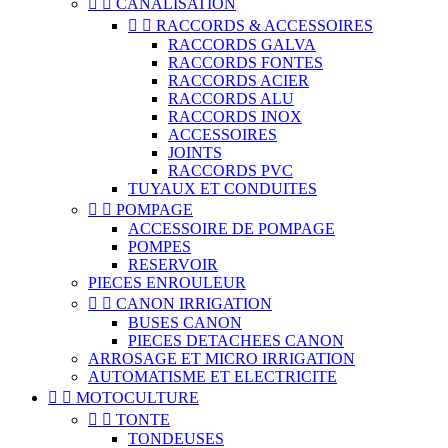


CANALISATION


RACCORDS & ACCESSOIRES
RACCORDS GALVA
RACCORDS FONTES
RACCORDS ACIER
RACCORDS ALU
RACCORDS INOX
ACCESSOIRES
JOINTS
RACCORDS PVC
TUYAUX ET CONDUITES


POMPAGE
ACCESSOIRE DE POMPAGE
POMPES
RESERVOIR
PIECES ENROULEUR


CANON IRRIGATION
BUSES CANON
PIECES DETACHEES CANON
ARROSAGE ET MICRO IRRIGATION
AUTOMATISME ET ELECTRICITE


MOTOCULTURE


TONTE
TONDEUSES