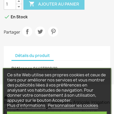

AJOUTER AU PANIER

En Stock
Partager
Détails du produit
Référence
04423808/10
Ce site Web utilise ses propres cookies et ceux de
tiers pour améliorer nos services et vous montrer
des publicités liées à vos préférences en
analysant vos habitudes de navigation. Pour
donner votre consentement à son utilisation,
appuyez sur le bouton Accepter.
BILLAUD SEGEBA, votre spécialiste Agricole, Irrigation
Plus d'informations
Personnaliser les cookies
, Elevage et Motoculture .
Fort d'une expérience de plus de vingt ans BILLAUD