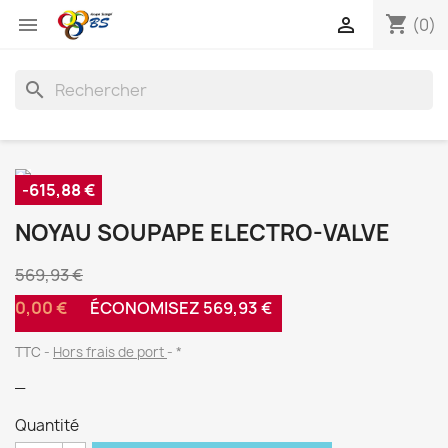
shopping_cart


(0)
search
-615,88 €
NOYAU SOUPAPE ELECTRO-VALVE
569,93 €
0,00 €
ÉCONOMISEZ 569,93 €
TTC
Hors frais de port
*
_
Quantité