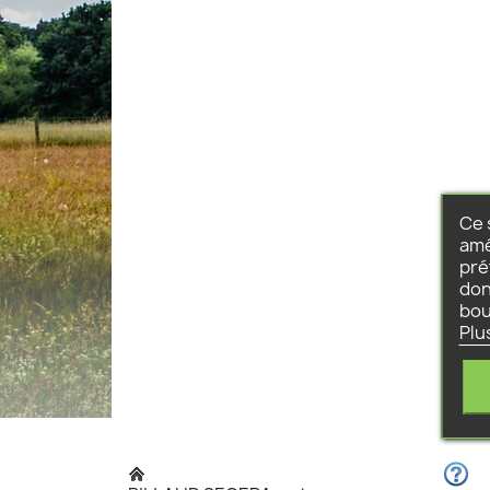
Ce 
amé
pré
don
bou
Plu