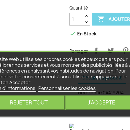
Quantité

AJOUTER

En Stock
Partager
site Web utilise ses propres cookies et ceux de tiers pour
liorer nos services et vous montrer des publicités liées à 
férences en analysant vos habitudes de navigation. Pour
ner votre consentement à son utilisation, appuyez sur le
Détails du produit
ton Accepter.
s d'informations
Personnaliser les cookies
Référence
04419204
REJETER TOUT
J'ACCEPTE