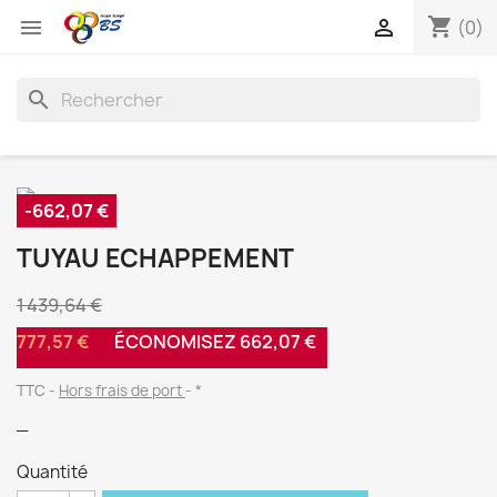
shopping_cart


(0)
search
-662,07 €
TUYAU ECHAPPEMENT
1 439,64 €
777,57 €
ÉCONOMISEZ 662,07 €
TTC
Hors frais de port
*
_
Quantité