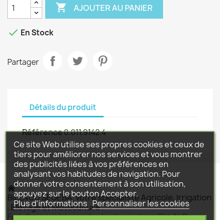

AJOUTER AU PANIER

En Stock
Partager
Détails du produit
Référence
0.011.9142.4
Ce site Web utilise ses propres cookies et ceux de
tiers pour améliorer nos services et vous montrer
des publicités liées à vos préférences en
analysant vos habitudes de navigation. Pour
donner votre consentement à son utilisation,
appuyez sur le bouton Accepter.
BILLAUD SEGEBA, votre spécialiste Agricole, Irrigation
Plus d'informations
Personnaliser les cookies
, Elevage et Motoculture .
Fort d'une expérience de plus de vingt ans BILLAUD