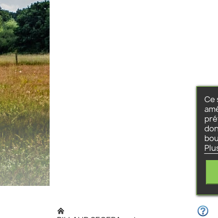
Ce 
amé
pré
don
bou
Plu