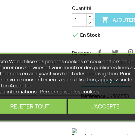
Quantité

AJOUTER

En Stock
Partager
site Web utilise ses propres cookies et ceux de tiers pour
liorer nos services et vous montrer des publicités liées à 
férences en analysant vos habitudes de navigation. Pour
ner votre consentement à son utilisation, appuyez sur le
Détails du produit
ton Accepter.
s d'informations
Personnaliser les cookies
Référence
04386538
REJETER TOUT
J'ACCEPTE