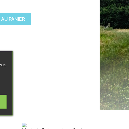
 AU PANIER
vos