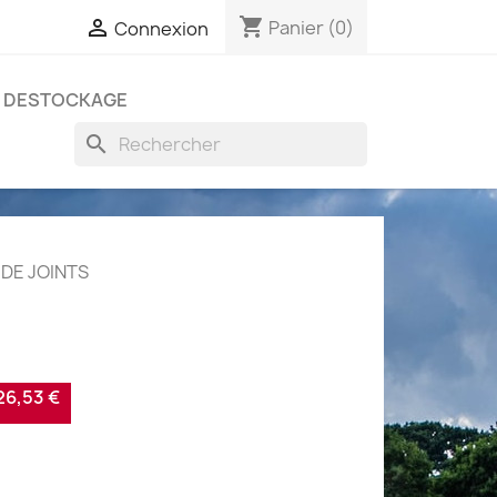
shopping_cart

Panier
(0)
Connexion
DESTOCKAGE
search
 DE JOINTS
6,53 €