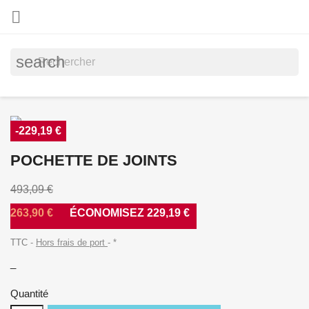

search
-229,19 €
POCHETTE DE JOINTS
493,09 €
263,90 €
ÉCONOMISEZ 229,19 €
TTC
Hors frais de port
*
_
Quantité