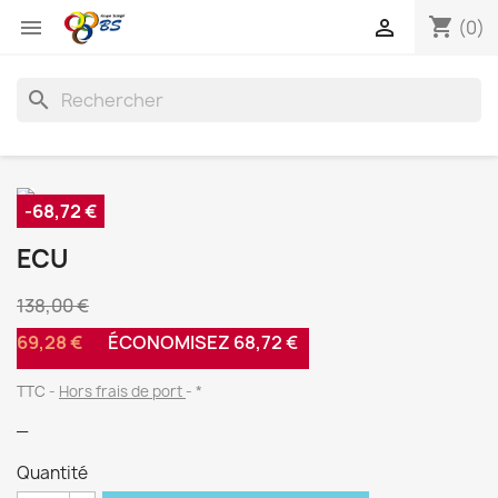
shopping_cart


(0)
search
-68,72 €
ECU
138,00 €
69,28 €
ÉCONOMISEZ 68,72 €
TTC
Hors frais de port
*
_
Quantité