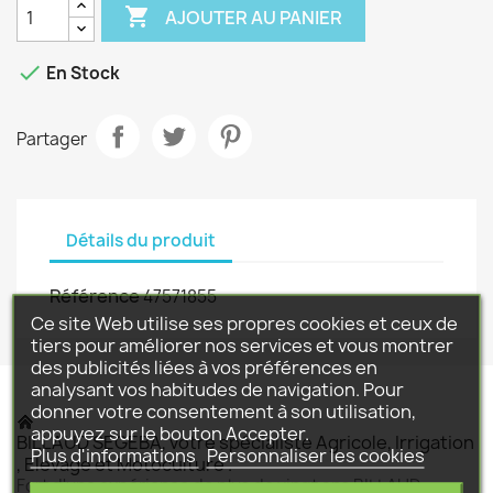

AJOUTER AU PANIER

En Stock
Partager
Détails du produit
Référence
47571855
Ce site Web utilise ses propres cookies et ceux de
tiers pour améliorer nos services et vous montrer
des publicités liées à vos préférences en
analysant vos habitudes de navigation. Pour
donner votre consentement à son utilisation,
appuyez sur le bouton Accepter.
BILLAUD SEGEBA, votre spécialiste Agricole, Irrigation
Plus d'informations
Personnaliser les cookies
, Elevage et Motoculture .
Fort d'une expérience de plus de vingt ans BILLAUD