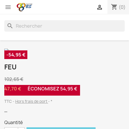
shopping_cart


(0)
search
-54,95 €
FEU
102,65 €
47,70 €
ÉCONOMISEZ 54,95 €
TTC
Hors frais de port
*
_
Quantité