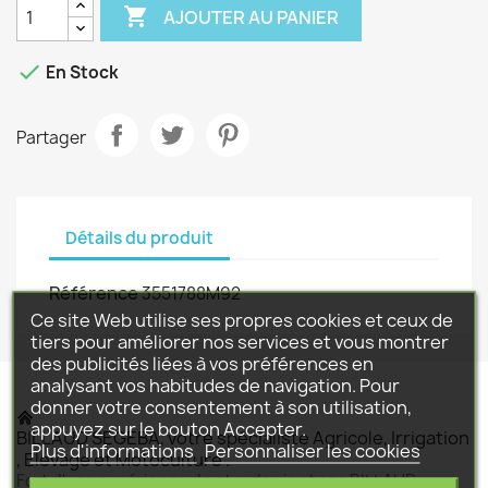

AJOUTER AU PANIER

En Stock
Partager
Détails du produit
Référence
3551788M92
Ce site Web utilise ses propres cookies et ceux de
tiers pour améliorer nos services et vous montrer
des publicités liées à vos préférences en
analysant vos habitudes de navigation. Pour
donner votre consentement à son utilisation,
appuyez sur le bouton Accepter.
BILLAUD SEGEBA, votre spécialiste Agricole, Irrigation
Plus d'informations
Personnaliser les cookies
, Elevage et Motoculture .
Fort d'une expérience de plus de vingt ans BILLAUD