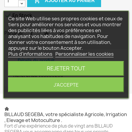

AJOUTER AU PANIER

En Stock
Ce site Web utilise ses propres cookies et ceux de
tiers pour améliorer nos services et vous montrer
des publicités liées à vos préférences en
Partager
analysant vos habitudes de navigation. Pour
donner votre consentement à son utilisation,
appuyez sur le bouton Accepter.
Plus d'informations
Personnaliser les cookies
Détails du produit
REJETER TOUT
Référence
V33360200
J'ACCEPTE
BILLAUD SEGEBA, votre spécialiste Agricole, Irrigation
, Elevage et Motoculture .
Fort d'une expérience de plus de vingt ans BILLAUD
SEGEBA vous accompagne dans tous vos projets .