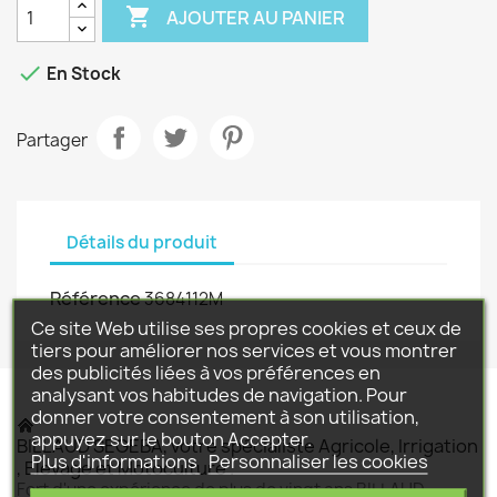

AJOUTER AU PANIER

En Stock
Partager
Détails du produit
Référence
3684112M
Ce site Web utilise ses propres cookies et ceux de
tiers pour améliorer nos services et vous montrer
des publicités liées à vos préférences en
analysant vos habitudes de navigation. Pour
donner votre consentement à son utilisation,
appuyez sur le bouton Accepter.
BILLAUD SEGEBA, votre spécialiste Agricole, Irrigation
Plus d'informations
Personnaliser les cookies
, Elevage et Motoculture .
Fort d'une expérience de plus de vingt ans BILLAUD