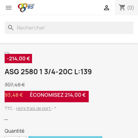
shopping_cart


(0)
search
-214,00 €
ASG 2580 1 3/4-20C L:139
307,48 €
93,48 €
ÉCONOMISEZ 214,00 €
TTC
Hors frais de port
*
_
Quantité