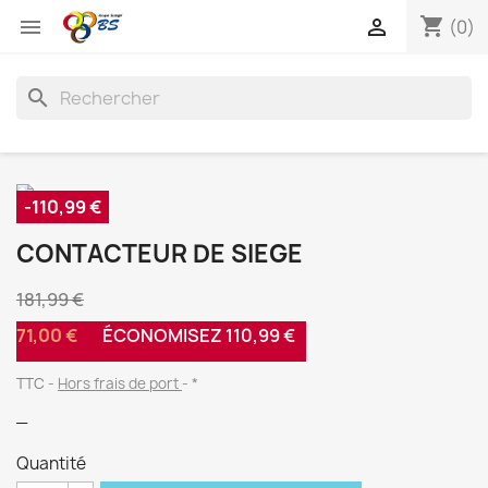
shopping_cart


(0)
search
-110,99 €
CONTACTEUR DE SIEGE
181,99 €
71,00 €
ÉCONOMISEZ 110,99 €
TTC
Hors frais de port
*
_
Quantité