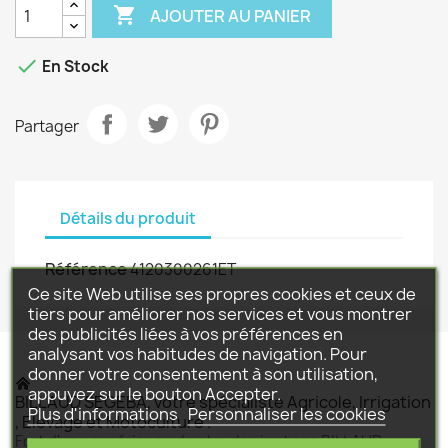

AJOUTER AU PANIER

En Stock
Partager
Détails du produit
Référence
4120300261ET
Ce site Web utilise ses propres cookies et ceux de
tiers pour améliorer nos services et vous montrer
des publicités liées à vos préférences en
analysant vos habitudes de navigation. Pour
donner votre consentement à son utilisation,
appuyez sur le bouton Accepter.
BILLAUD SEGEBA, votre spécialiste Agricole, Irrigation
Plus d'informations
Personnaliser les cookies
, Elevage et Motoculture .
Fort d'une expérience de plus de vingt ans BILLAUD