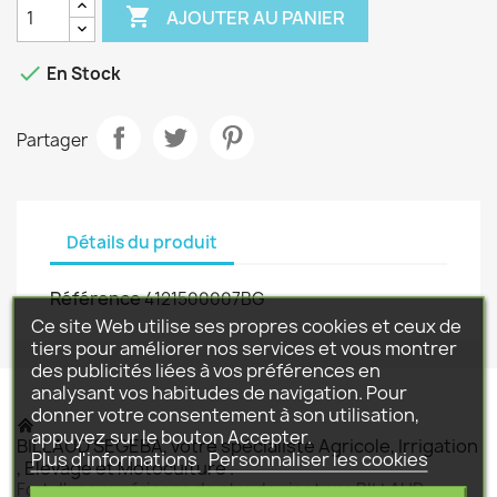

AJOUTER AU PANIER

En Stock
Partager
Détails du produit
Référence
4121500007BG
Ce site Web utilise ses propres cookies et ceux de
tiers pour améliorer nos services et vous montrer
des publicités liées à vos préférences en
analysant vos habitudes de navigation. Pour
donner votre consentement à son utilisation,
appuyez sur le bouton Accepter.
BILLAUD SEGEBA, votre spécialiste Agricole, Irrigation
Plus d'informations
Personnaliser les cookies
, Elevage et Motoculture .
Fort d'une expérience de plus de vingt ans BILLAUD