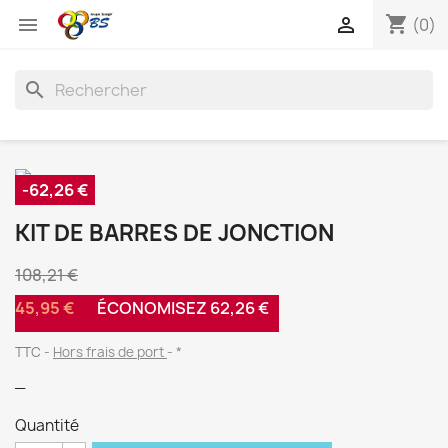
shopping_cart


(0)
search
-62,26 €
KIT DE BARRES DE JONCTION
108,21 €
45,95 €
ÉCONOMISEZ 62,26 €
TTC
Hors frais de port
*
_
Quantité