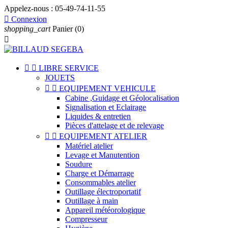
Appelez-nous :
05-49-74-11-55

Connexion
shopping_cart
Panier
(0)



LIBRE SERVICE
JOUETS


EQUIPEMENT VEHICULE
Cabine ,Guidage et Géolocalisation
Signalisation et Eclairage
Liquides & entretien
Pièces d'attelage et de relevage


EQUIPEMENT ATELIER
Matériel atelier
Levage et Manutention
Soudure
Charge et Démarrage
Consommables atelier
Outillage électroportatif
Outillage à main
Appareil météorologique
Compresseur