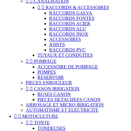


CANALISATION


RACCORDS & ACCESSOIRES
RACCORDS GALVA
RACCORDS FONTES
RACCORDS ACIER
RACCORDS ALU
RACCORDS INOX
ACCESSOIRES
JOINTS
RACCORDS PVC
TUYAUX ET CONDUITES


POMPAGE
ACCESSOIRE DE POMPAGE
POMPES
RESERVOIR
PIECES ENROULEUR


CANON IRRIGATION
BUSES CANON
PIECES DETACHEES CANON
ARROSAGE ET MICRO IRRIGATION
AUTOMATISME ET ELECTRICITE


MOTOCULTURE


TONTE
TONDEUSES