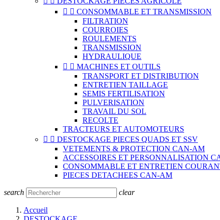


DESTOCKAGE PIECES AGRICOLE


CONSOMMABLE ET TRANSMISSION
FILTRATION
COURROIES
ROULEMENTS
TRANSMISSION
HYDRAULIQUE


MACHINES ET OUTILS
TRANSPORT ET DISTRIBUTION
ENTRETIEN TAILLAGE
SEMIS FERTILISATION
PULVERISATION
TRAVAIL DU SOL
RECOLTE
TRACTEURS ET AUTOMOTEURS


DESTOCKAGE PIECES QUADS ET SSV
VETEMENTS & PROTECTION CAN-AM
ACCESSOIRES ET PERSONNALISATION C
CONSOMMABLE ET ENTRETIEN COURAN
PIECES DETACHEES CAN-AM
search
clear
Accueil
DESTOCKAGE