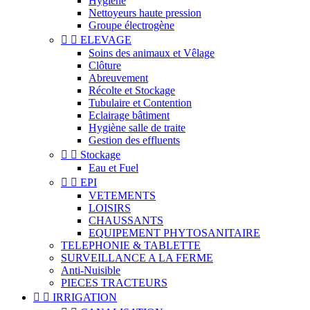
Hygiène
Nettoyeurs haute pression
Groupe électrogène


ELEVAGE
Soins des animaux et Vêlage
Clôture
Abreuvement
Récolte et Stockage
Tubulaire et Contention
Eclairage bâtiment
Hygiène salle de traite
Gestion des effluents


Stockage
Eau et Fuel


EPI
VETEMENTS
LOISIRS
CHAUSSANTS
EQUIPEMENT PHYTOSANITAIRE
TELEPHONIE & TABLETTE
SURVEILLANCE A LA FERME
Anti-Nuisible
PIECES TRACTEURS


IRRIGATION