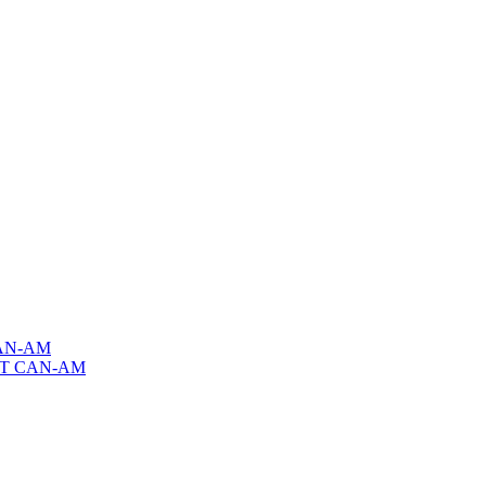
AN-AM
T CAN-AM