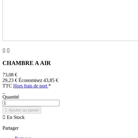


CHAMBRE A AIR
73,08 €
29,23 €
Économisez 43,85 €
TTC
Hors frais de port
*
_
Quantité

Ajouter au panier

En Stock
Partager