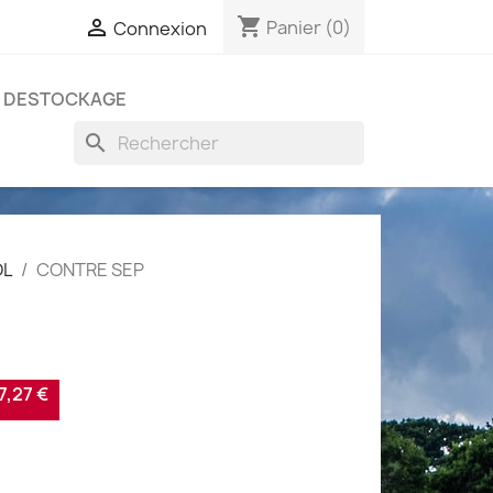
shopping_cart

Panier
(0)
Connexion
DESTOCKAGE
search
OL
CONTRE SEP
,27 €