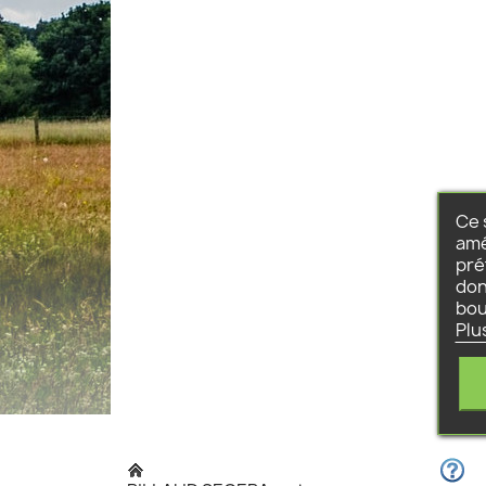
Ce 
amé
pré
don
bou
Plu