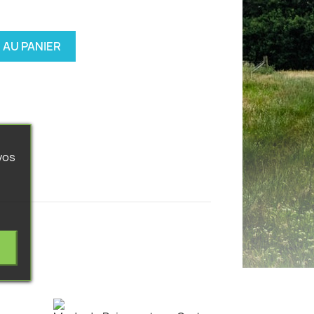
 AU PANIER
vos