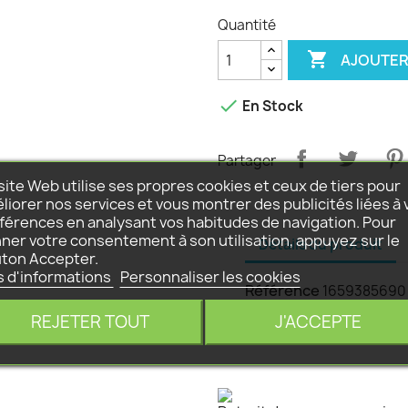
Quantité

AJOUTER

En Stock
Partager
site Web utilise ses propres cookies et ceux de tiers pour
liorer nos services et vous montrer des publicités liées à 
férences en analysant vos habitudes de navigation. Pour
ner votre consentement à son utilisation, appuyez sur le
Détails du produit
ton Accepter.
s d'informations
Personnaliser les cookies
Référence
1659385690
REJETER TOUT
J'ACCEPTE