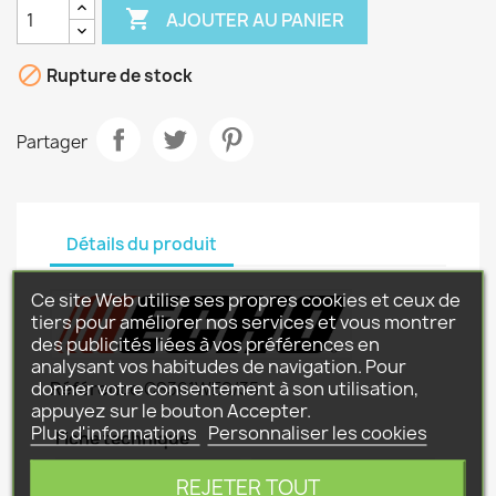

AJOUTER AU PANIER

Rupture de stock
Partager
Détails du produit
Ce site Web utilise ses propres cookies et ceux de
tiers pour améliorer nos services et vous montrer
des publicités liées à vos préférences en
analysant vos habitudes de navigation. Pour
donner votre consentement à son utilisation,
Référence
CS361WES/35
appuyez sur le bouton Accepter.
Plus d'informations
Personnaliser les cookies
Fiche technique
CYLINDREE
35.8
REJETER TOUT