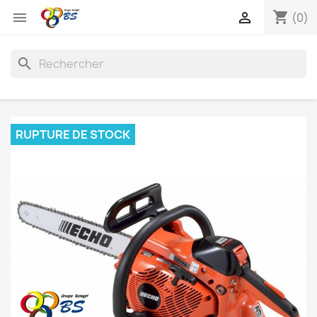
shopping_cart


(0)
search
RUPTURE DE STOCK