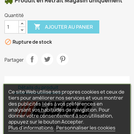
Produit en Retrait Magasin uniquement
Quantité

AJOUTER AU PANIER

Rupture de stock
Partager
Détails du produit
Ce site Web utilise ses propres cookies et ceux de
tiers pour améliorer nos services et vous montrer
des publicités liées à vos préférences en
analysant vos habitudes de navigation. Pour
donner votre consentement à son utilisation,
appuyez sur le bouton Accepter.
Référence
CS362WES/35
Plus d'informations
Personnaliser les cookies