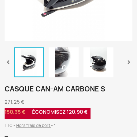


CASQUE CAN-AM CARBONE S
271,25 €
150,35 €
ÉCONOMISEZ 120,90 €
TTC
Hors frais de port
*
_