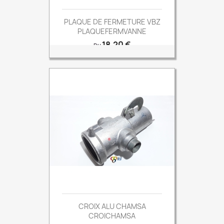
PLAQUE DE FERMETURE VBZ
PLAQUEFERMVANNE
Prix
18,20 €
Du
CROIX ALU CHAMSA
CROICHAMSA