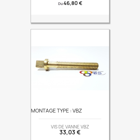
Prix
46,80 €
Du
MONTAGE TYPE : VBZ
VIS DE VANNE VBZ
Prix
33,03 €