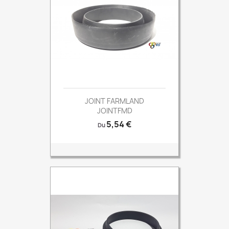
JOINT FARMLAND
JOINTFMD
Prix
5,54 €
Du