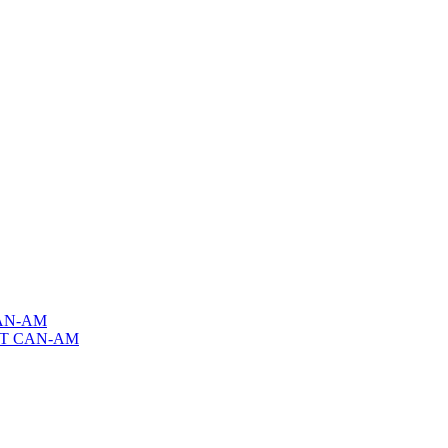
AN-AM
T CAN-AM