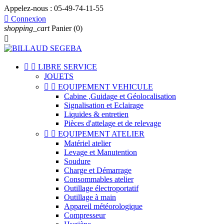
Appelez-nous :
05-49-74-11-55

Connexion
shopping_cart
Panier
(0)



LIBRE SERVICE
JOUETS


EQUIPEMENT VEHICULE
Cabine ,Guidage et Géolocalisation
Signalisation et Eclairage
Liquides & entretien
Pièces d'attelage et de relevage


EQUIPEMENT ATELIER
Matériel atelier
Levage et Manutention
Soudure
Charge et Démarrage
Consommables atelier
Outillage électroportatif
Outillage à main
Appareil météorologique
Compresseur