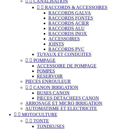


CANALISATION


RACCORDS & ACCESSOIRES
RACCORDS GALVA
RACCORDS FONTES
RACCORDS ACIER
RACCORDS ALU
RACCORDS INOX
ACCESSOIRES
JOINTS
RACCORDS PVC
TUYAUX ET CONDUITES


POMPAGE
ACCESSOIRE DE POMPAGE
POMPES
RESERVOIR
PIECES ENROULEUR


CANON IRRIGATION
BUSES CANON
PIECES DETACHEES CANON
ARROSAGE ET MICRO IRRIGATION
AUTOMATISME ET ELECTRICITE


MOTOCULTURE


TONTE
TONDEUSES