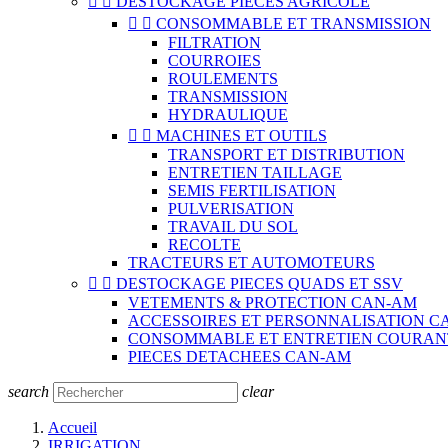


DESTOCKAGE PIECES AGRICOLE


CONSOMMABLE ET TRANSMISSION
FILTRATION
COURROIES
ROULEMENTS
TRANSMISSION
HYDRAULIQUE


MACHINES ET OUTILS
TRANSPORT ET DISTRIBUTION
ENTRETIEN TAILLAGE
SEMIS FERTILISATION
PULVERISATION
TRAVAIL DU SOL
RECOLTE
TRACTEURS ET AUTOMOTEURS


DESTOCKAGE PIECES QUADS ET SSV
VETEMENTS & PROTECTION CAN-AM
ACCESSOIRES ET PERSONNALISATION C
CONSOMMABLE ET ENTRETIEN COURAN
PIECES DETACHEES CAN-AM
search
clear
Accueil
IRRIGATION