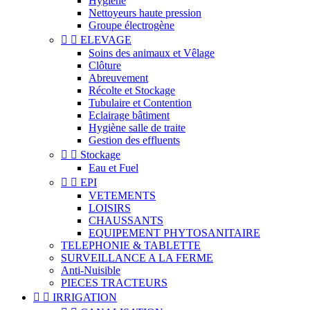
Hygiène
Nettoyeurs haute pression
Groupe électrogène


ELEVAGE
Soins des animaux et Vêlage
Clôture
Abreuvement
Récolte et Stockage
Tubulaire et Contention
Eclairage bâtiment
Hygiène salle de traite
Gestion des effluents


Stockage
Eau et Fuel


EPI
VETEMENTS
LOISIRS
CHAUSSANTS
EQUIPEMENT PHYTOSANITAIRE
TELEPHONIE & TABLETTE
SURVEILLANCE A LA FERME
Anti-Nuisible
PIECES TRACTEURS


IRRIGATION